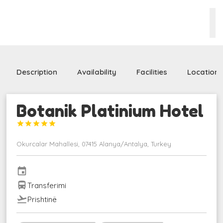
Description
Availability
Facilities
Location
Botanik Platinium Hotel





Okurcalar Mahallesi, 07415 Alanya/Antalya, Turkey
event
directions_bus
Transferimi
flight_takeoff
Prishtinë