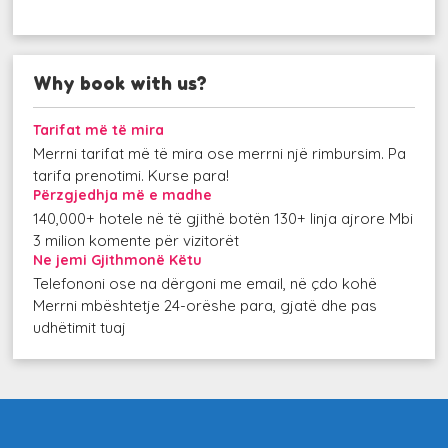
Why book with us?
Tarifat më të mira
Merrni tarifat më të mira ose merrni një rimbursim. Pa
tarifa prenotimi. Kurse para!
Përzgjedhja më e madhe
140,000+ hotele në të gjithë botën 130+ linja ajrore Mbi
3 milion komente për vizitorët
Ne jemi Gjithmonë Këtu
Telefononi ose na dërgoni me email, në çdo kohë
Merrni mbështetje 24-orëshe para, gjatë dhe pas
udhëtimit tuaj